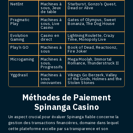
NetEnt
Machines à
Starburst, Gonzo’s Quest,
sous, Jeux
Dead or Alive
de table
Pragmatic
Machines à
Gates of Olympus, Sweet
Play
sous, Live
Bonanza, The Dog House
Casino
Evolution
Casino en
Lightning Roulette, Crazy
Gaming
direct
Time, Monopoly Live
Play’n GO
Machines à
Book of Dead, Reactoonz,
sous
Fire Joker
Microgaming
Machines à
Mega Moolah, Immortal
sous,
Romance, Thunderstruck II
Progressifs
Yggdrasil
Machines à
Vikings Go Berzerk, Valley
sous
of the Gods, Holmes and the
innovantes
Stolen Stones
Méthodes de Paiement
Spinanga Casino
Un aspect crucial pour évaluer Spinanga fiable concerne la
gestion des transactions financières, domaine dans lequel
cette plateforme excelle par sa transparence et son