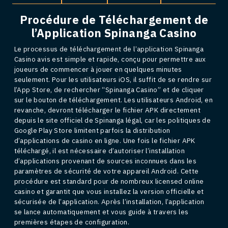
Procédure de Téléchargement de
l’Application Spinanga Casino
Le processus de téléchargement de l’application Spinanga
Casino avis est simple et rapide, conçu pour permettre aux
joueurs de commencer à jouer en quelques minutes
seulement. Pour les utilisateurs iOS, il suffit de se rendre sur
l’App Store, de rechercher “Spinanga Casino” et de cliquer
sur le bouton de téléchargement. Les utilisateurs Android, en
revanche, devront télécharger le fichier APK directement
depuis le site officiel de Spinanga légal, car les politiques de
Google Play Store limitent parfois la distribution
d’applications de casino en ligne. Une fois le fichier APK
téléchargé, il est nécessaire d’autoriser l’installation
d’applications provenant de sources inconnues dans les
paramètres de sécurité de votre appareil Android. Cette
procédure est standard pour de nombreux licensed online
casino et garantit que vous installez la version officielle et
sécurisée de l’application. Après l’installation, l’application
se lance automatiquement et vous guide à travers les
premières étapes de configuration.