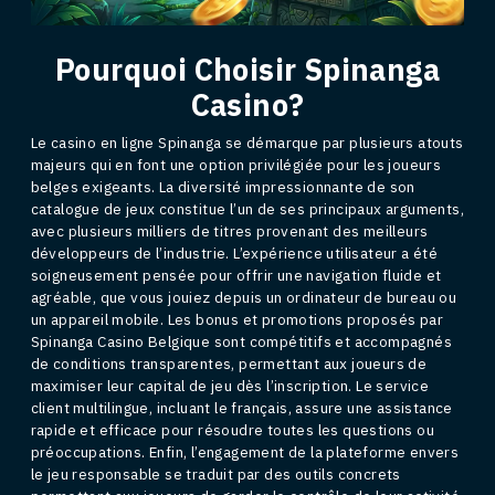
Pourquoi Choisir Spinanga
Casino?
Le casino en ligne Spinanga se démarque par plusieurs atouts
majeurs qui en font une option privilégiée pour les joueurs
belges exigeants. La diversité impressionnante de son
catalogue de jeux constitue l’un de ses principaux arguments,
avec plusieurs milliers de titres provenant des meilleurs
développeurs de l’industrie. L’expérience utilisateur a été
soigneusement pensée pour offrir une navigation fluide et
agréable, que vous jouiez depuis un ordinateur de bureau ou
un appareil mobile. Les bonus et promotions proposés par
Spinanga Casino Belgique sont compétitifs et accompagnés
de conditions transparentes, permettant aux joueurs de
maximiser leur capital de jeu dès l’inscription. Le service
client multilingue, incluant le français, assure une assistance
rapide et efficace pour résoudre toutes les questions ou
préoccupations. Enfin, l’engagement de la plateforme envers
le jeu responsable se traduit par des outils concrets