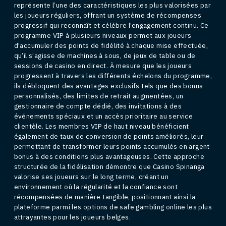
représente l’une des caractéristiques les plus valorisées par
les joueurs réguliers, offrant un système de récompenses
progressif qui reconnaît et célèbre l’engagement continu. Ce
programme VIP à plusieurs niveaux permet aux joueurs
d’accumuler des points de fidélité à chaque mise effectuée,
qu’il s’agisse de machines à sous, de jeux de table ou de
sessions de casino en direct. À mesure que les joueurs
progressent à travers les différents échelons du programme,
ils débloquent des avantages exclusifs tels que des bonus
personnalisés, des limites de retrait augmentées, un
gestionnaire de compte dédié, des invitations à des
événements spéciaux et un accès prioritaire au service
clientèle. Les membres VIP de haut niveau bénéficient
également de taux de conversion de points améliorés, leur
permettant de transformer leurs points accumulés en argent
bonus à des conditions plus avantageuses. Cette approche
structurée de la fidélisation démontre que Casino Spinanga
valorise ses joueurs sur le long terme, créant un
environnement où la régularité et la confiance sont
récompensées de manière tangible, positionnant ainsi la
plateforme parmi les options de safe gambling online les plus
attrayantes pour les joueurs belges.