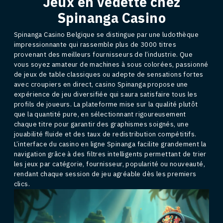
Jeux en vedette chez
Spinanga Casino
Spinanga Casino Belgique se distingue par une ludothèque
impressionnante qui rassemble plus de 3000 titres
provenant des meilleurs fournisseurs de l’industrie. Que
vous soyez amateur de machines à sous colorées, passionné
de jeux de table classiques ou adepte de sensations fortes
avec croupiers en direct, casino Spinanga propose une
expérience de jeu diversifiée qui saura satisfaire tous les
profils de joueurs. La plateforme mise sur la qualité plutôt
que la quantité pure, en sélectionnant rigoureusement
chaque titre pour garantir des graphismes soignés, une
jouabilité fluide et des taux de redistribution compétitifs.
L’interface du casino en ligne Spinanga facilite grandement la
navigation grâce à des filtres intelligents permettant de trier
les jeux par catégorie, fournisseur, popularité ou nouveauté,
rendant chaque session de jeu agréable dès les premiers
clics.