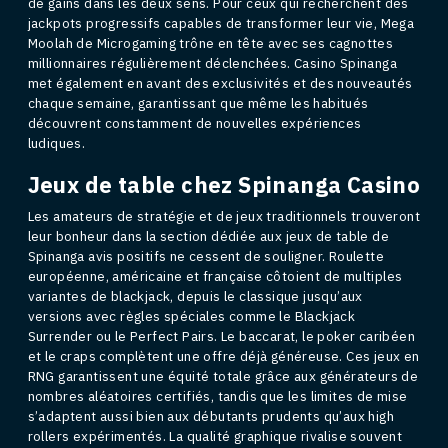
de gains dans les deux sens. Pour ceux qui recherchent des
jackpots progressifs capables de transformer leur vie, Mega
Moolah de Microgaming trône en tête avec ses cagnottes
millionnaires régulièrement déclenchées. Casino Spinanga
met également en avant des exclusivités et des nouveautés
chaque semaine, garantissant que même les habitués
découvrent constamment de nouvelles expériences
ludiques.
Jeux de table chez Spinanga Casino
Les amateurs de stratégie et de jeux traditionnels trouveront
leur bonheur dans la section dédiée aux jeux de table de
Spinanga avis positifs ne cessent de souligner. Roulette
européenne, américaine et française côtoient de multiples
variantes de blackjack, depuis le classique jusqu’aux
versions avec règles spéciales comme le Blackjack
Surrender ou le Perfect Pairs. Le baccarat, le poker caribéen
et le craps complètent une offre déjà généreuse. Ces jeux en
RNG garantissent une équité totale grâce aux générateurs de
nombres aléatoires certifiés, tandis que les limites de mise
s’adaptent aussi bien aux débutants prudents qu’aux high
rollers expérimentés. La qualité graphique rivalise souvent