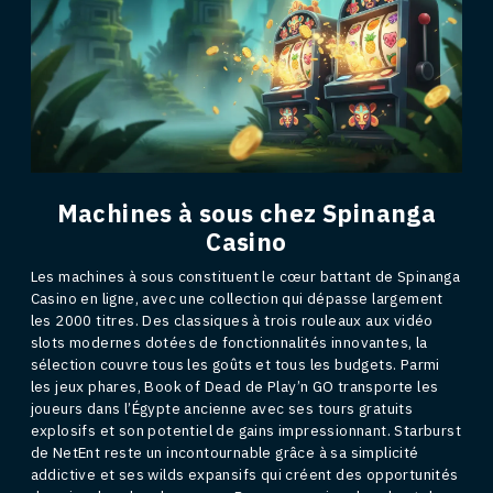
Machines à sous chez Spinanga
Casino
Les machines à sous constituent le cœur battant de Spinanga
Casino en ligne, avec une collection qui dépasse largement
les 2000 titres. Des classiques à trois rouleaux aux vidéo
slots modernes dotées de fonctionnalités innovantes, la
sélection couvre tous les goûts et tous les budgets. Parmi
les jeux phares, Book of Dead de Play’n GO transporte les
joueurs dans l’Égypte ancienne avec ses tours gratuits
explosifs et son potentiel de gains impressionnant. Starburst
de NetEnt reste un incontournable grâce à sa simplicité
addictive et ses wilds expansifs qui créent des opportunités