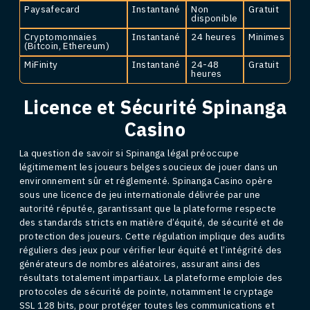
Paysafecard
Instantané
Non
Gratuit
disponible
Cryptomonnaies
Instantané
24 heures
Minimes
(Bitcoin, Ethereum)
MiFinity
Instantané
24-48
Gratuit
heures
Licence et Sécurité Spinanga
Casino
La question de savoir si Spinanga légal préoccupe
légitimement les joueurs belges soucieux de jouer dans un
environnement sûr et réglementé. Spinanga Casino opère
sous une licence de jeu internationale délivrée par une
autorité réputée, garantissant que la plateforme respecte
des standards stricts en matière d’équité, de sécurité et de
protection des joueurs. Cette régulation implique des audits
réguliers des jeux pour vérifier leur équité et l’intégrité des
générateurs de nombres aléatoires, assurant ainsi des
résultats totalement impartiaux. La plateforme emploie des
protocoles de sécurité de pointe, notamment le cryptage
SSL 128 bits, pour protéger toutes les communications et