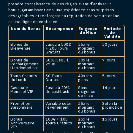
prendre connaissance de ces règles avant d’activer un
bonus, garantissant ainsi une expérience sans surprises
désagréables et renforçant sa réputation de secure online
casino digne de confiance.
Nom du Bonus
Récompense
Exigence
Période
de Mise
de
Validité
Bonus de
Jusqu’à 500€
35x le
30 jours
Bienvenue
+ 200 Tours
montant
Gratuits
du bonus
Bonus de
50% jusqu’à
30x le
7 jours
Rechargement
250€
montant
Hebdomadaire
du bonus
Tours Gratuits
50 Tours
40x les
5 jours
du Lundi
Gratuits
gains
Cashback
Jusqu’à 20%
Sans
14 jours
Mensuel VIP
de cashback
exigence
de mise
Promotion
Variable selon
35x le
Selon la
Saisonnière
l’événement
montant
promotion
du bonus
Bonus
100€ + 100
25x le
15 jours
Anniversaire
Tours Gratuits
montant
VIP
du bonus