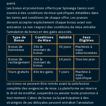
avéré.
Les bonus et promotions offerts par Spinanga Casino sont
soumis à des conditions de mise spécifiques détaillées dans
les terms and conditions de chaque offre. Les joueurs
doivent accepter explicitement chaque bonus avant son
activation. Le non-respect des conditions de mise entraîne
l’annulation du bonus et des gains associés.
Type de
Conditions
Validité
Jeux
Bonus
de Mise
Éligibles
Bonus de
35x le
30 jours
Machines à
bienvenue
montant du
sous
bonus
sélectionnées
Bonus de
30x le
14 jours
Tous les jeux
rechargement
montant du
bonus
Tours gratuits
40x les gains
7 jours
Machine à
sous
spécifique
Les bonus ne peuvent être retirés avant la satisfaction
complète des exigences de mise. La plateforme se réserve
le droit de modifier, suspendre ou annuler toute promotion à
tout moment. L’abus de bonus ou la participation à des
stratégies de jeu déloyales peuvent entraîner l’annulation