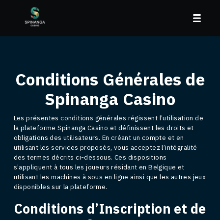
Conditions Générales de
Spinanga Casino
Les présentes conditions générales régissent l’utilisation de
la plateforme Spinanga Casino et définissent les droits et
obligations des utilisateurs. En créant un compte et en
utilisant les services proposés, vous acceptez l’intégralité
des termes décrits ci-dessous. Ces dispositions
s’appliquent à tous les joueurs résidant en Belgique et
utilisant les machines à sous en ligne ainsi que les autres jeux
disponibles sur la plateforme.
Conditions d’Inscription et de