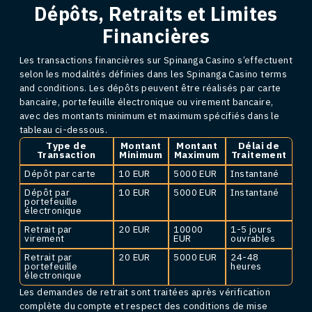
Dépôts, Retraits et Limites
Financières
Les transactions financières sur Spinanga Casino s’effectuent
selon les modalités définies dans les Spinanga Casino terms
and conditions. Les dépôts peuvent être réalisés par carte
bancaire, portefeuille électronique ou virement bancaire,
avec des montants minimum et maximum spécifiés dans le
tableau ci-dessous.
Type de
Montant
Montant
Délai de
Transaction
Minimum
Maximum
Traitement
Dépôt par carte
10 EUR
5000 EUR
Instantané
Dépôt par
10 EUR
5000 EUR
Instantané
portefeuille
électronique
Retrait par
20 EUR
10000
1-5 jours
virement
EUR
ouvrables
Retrait par
20 EUR
5000 EUR
24-48
portefeuille
heures
électronique
Les demandes de retrait sont traitées après vérification
complète du compte et respect des conditions de mise