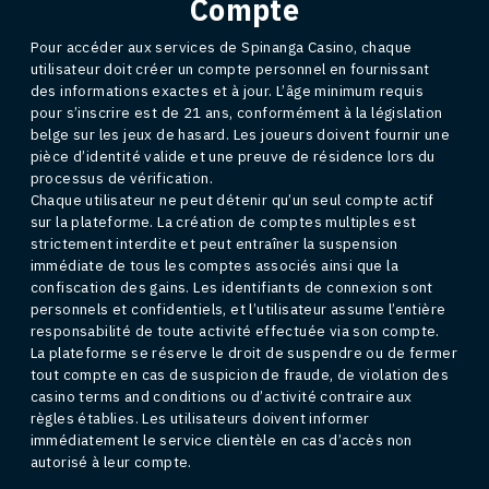
Compte
Pour accéder aux services de Spinanga Casino, chaque
utilisateur doit créer un compte personnel en fournissant
des informations exactes et à jour. L’âge minimum requis
pour s’inscrire est de 21 ans, conformément à la législation
belge sur les jeux de hasard. Les joueurs doivent fournir une
pièce d’identité valide et une preuve de résidence lors du
processus de vérification.
Chaque utilisateur ne peut détenir qu’un seul compte actif
sur la plateforme. La création de comptes multiples est
strictement interdite et peut entraîner la suspension
immédiate de tous les comptes associés ainsi que la
confiscation des gains. Les identifiants de connexion sont
personnels et confidentiels, et l’utilisateur assume l’entière
responsabilité de toute activité effectuée via son compte.
La plateforme se réserve le droit de suspendre ou de fermer
tout compte en cas de suspicion de fraude, de violation des
casino terms and conditions ou d’activité contraire aux
règles établies. Les utilisateurs doivent informer
immédiatement le service clientèle en cas d’accès non
autorisé à leur compte.