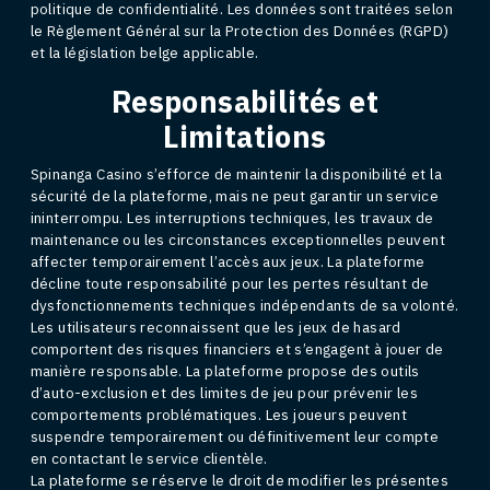
politique de confidentialité. Les données sont traitées selon
le Règlement Général sur la Protection des Données (RGPD)
et la législation belge applicable.
Responsabilités et
Limitations
Spinanga Casino s’efforce de maintenir la disponibilité et la
sécurité de la plateforme, mais ne peut garantir un service
ininterrompu. Les interruptions techniques, les travaux de
maintenance ou les circonstances exceptionnelles peuvent
affecter temporairement l’accès aux jeux. La plateforme
décline toute responsabilité pour les pertes résultant de
dysfonctionnements techniques indépendants de sa volonté.
Les utilisateurs reconnaissent que les jeux de hasard
comportent des risques financiers et s’engagent à jouer de
manière responsable. La plateforme propose des outils
d’auto-exclusion et des limites de jeu pour prévenir les
comportements problématiques. Les joueurs peuvent
suspendre temporairement ou définitivement leur compte
en contactant le service clientèle.
La plateforme se réserve le droit de modifier les présentes