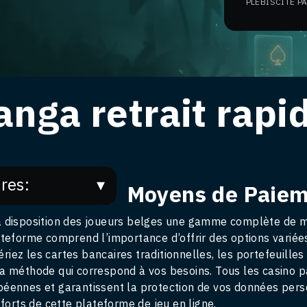
PLÉBISCITÉ P
nga retrait rapi
res:
Moyens de Paiem
a disposition des joueurs belges une gamme complète de 
teforme comprend l’importance d’offrir des options variées 
iez les cartes bancaires traditionnelles, les portefeuilles
la méthode qui correspond à vos besoins. Tous les casino
éennes et garantissent la protection de vos données perso
 forts de cette plateforme de jeu en ligne.