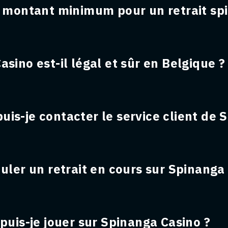
e montant minimum pour un retrait sp
sino est-il légal et sûr en Belgique ?
is-je contacter le service client de 
nuler un retrait en cours sur Spinanga
puis-je jouer sur Spinanga Casino ?