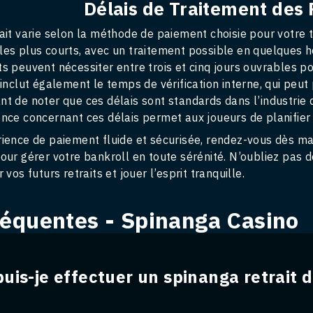
Délais de Traitement des 
ait varie selon la méthode de paiement choisie pour votre t
les plus courts, avec un traitement possible en quelques 
ts peuvent nécessiter entre trois et cinq jours ouvrables p
 inclut également le temps de vérification interne, qui pe
t de noter que ces délais sont standards dans l’industrie 
ence concernant ces délais permet aux joueurs de planifier 
rience de paiement fluide et sécurisée, rendez-vous dès m
our gérer votre bankroll en toute sérénité. N’oubliez pas d
 vos futurs retraits et jouer l’esprit tranquille.
réquentes - Spinanga Casino
is-je effectuer un spinanga retrait d