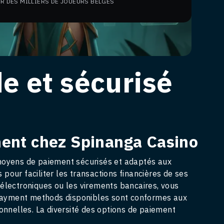
AR DES MILLIERS DE JOUEURS BELGES
de et sécurisé
ent chez Spinanga Casino
moyens de paiement sécurisés et adaptés aux
pour faciliter les transactions financières de ses
 électroniques ou les virements bancaires, vous
 payment methods disponibles sont conformes aux
nnelles. La diversité des options de paiement